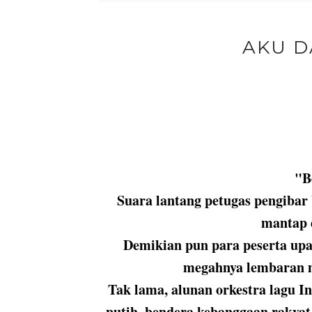
AKU D
"B
Suara lantang petugas pengibar
mantap 
Demikian pun para peserta up
megahnya lembaran m
Tak lama, alunan orkestra lagu 
putih, bendera kebanggaan rakyat 