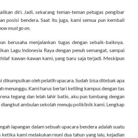
likan diri. Jadi, sekarang teman-teman petugas pengibar
n posisi bendera. Saat itu juga, kami semua pun kembali
show must go on.
 pun berusaha menjalankan tugas dengan sebaik-baiknya.
kan Lagu Indonesia Raya dengan penuh semangat, sampai
khilaf kawan-kawan kami, yang baru saja terjadi. Meskipun
ami dikumpulkan oleh pelatih upacara. Sudah bisa ditebak apa
ah menunggu. Kami harus berlari keliling kampus dengan tas
rena tegang dan lelah lahir batin, aku pun tumbang dengan
us diangkut ambulan sekolah menuju poliklinik kami. Lengkap
engah lapangan dalam sebuah upacara bendera adalah suatu
ketika kami melakukan reuni dua tahun yang lalu, kejadian